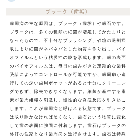
プラーク（歯垢）
歯周病の主な原因は、プラーク（歯垢）や歯石です。
プラークは、多くの種類の細菌が増殖してかたまりと
なったもので、不十分なブラッシング、砂糖の過剰摂
取により細菌がネバネバとした物質を作り出し、バイ
オフィルムという粘膜性の膜を形成します。歯の表面
のバイオフィルムは、毎日の歯みがきと定期的な歯科
受診によってコントロールが可能ですが、歯周病か進
行しての深い歯周ポケットがあると十分にクリーニン
グできず、除去できなくなります。細菌が産生する毒
素が歯周組織を刺激し、慢性的な炎症反応を引き起こ
します。これが歯周病と呼ばれる状態です。プラーク
は取り除かなければ硬くなり、歯石という物質に変化
して歯の表面に強固に付着します。歯石はプラークの
格好の住家となり歯周病を進行させます。歯石は特殊