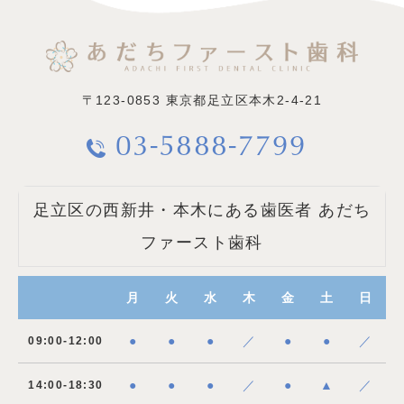
〒123-0853
東京都足立区本木2-4-21
03-5888-7799
足立区の西新井・本木にある歯医者 あだち
ファースト歯科
月
火
水
木
金
土
日
●
●
●
／
●
●
／
09:00-12:00
●
●
●
／
●
▲
／
14:00-18:30