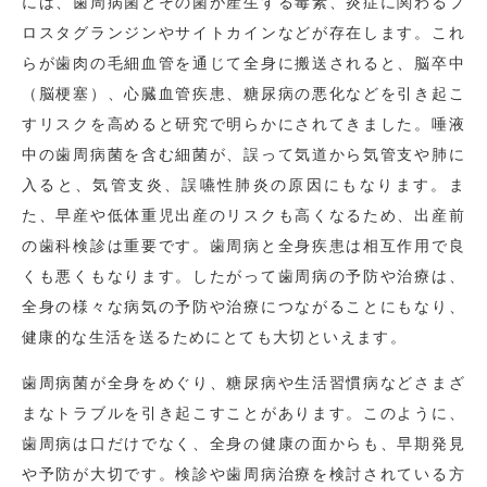
には、歯周病菌とその菌が産生する毒素、炎症に関わるプ
ロスタグランジンやサイトカインなどが存在します。これ
らが歯肉の毛細血管を通じて全身に搬送されると、脳卒中
（脳梗塞）、心臓血管疾患、糖尿病の悪化などを引き起こ
すリスクを高めると研究で明らかにされてきました。唾液
中の歯周病菌を含む細菌が、誤って気道から気管支や肺に
入ると、気管支炎、誤嚥性肺炎の原因にもなります。ま
た、早産や低体重児出産のリスクも高くなるため、出産前
の歯科検診は重要です。歯周病と全身疾患は相互作用で良
くも悪くもなります。したがって歯周病の予防や治療は、
全身の様々な病気の予防や治療につながることにもなり、
健康的な生活を送るためにとても大切といえます。
歯周病菌が全身をめぐり、糖尿病や生活習慣病などさまざ
まなトラブルを引き起こすことがあります。このように、
歯周病は口だけでなく、全身の健康の面からも、早期発見
や予防が大切です。検診や歯周病治療を検討されている方