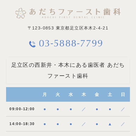
〒123-0853
東京都足立区本木2-4-21
03-5888-7799
足立区の西新井・本木にある歯医者 あだち
ファースト歯科
月
火
水
木
金
土
日
●
●
●
／
●
●
／
09:00-12:00
●
●
●
／
●
▲
／
14:00-18:30