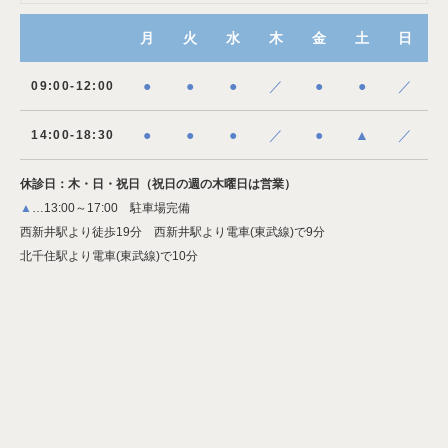
月
火
水
木
金
土
日
●
●
●
／
●
●
／
09:00-12:00
●
●
●
／
●
▲
／
14:00-18:30
休診日：木・日・祝日（祝日の週の木曜日は営業）
▲
…13:00～17:00 駐車場完備
西新井駅より徒歩19分 西新井駅より電車(東武線)で9分
北千住駅より電車(東武線)で10分