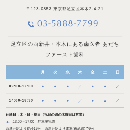
〒123-0853
東京都足立区本木2-4-21
03-5888-7799
足立区の西新井・本木にある歯医者 あだち
ファースト歯科
月
火
水
木
金
土
日
●
●
●
／
●
●
／
09:00-12:00
●
●
●
／
●
▲
／
14:00-18:30
休診日：木・日・祝日（祝日の週の木曜日は営業）
▲
…13:00～17:00 駐車場完備
西新井駅より徒歩19分 西新井駅より電車(東武線)で9分